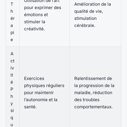
Utilisation de l’art
T
Amélioration de la
pour exprimer des
h
qualité de vie,
émotions et
ér
stimulation
stimuler la
a
cérébrale.
créativité.
pi
e
A
ct
iv
it
Exercices
Ralentissement de
é
physiques réguliers
la progression de la
P
pour maintenir
maladie, réduction
h
l’autonomie et la
des troubles
y
santé.
comportementaux.
si
q
u