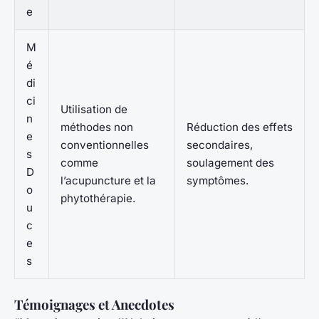
e
M
é
di
ci
Utilisation de
n
méthodes non
Réduction des effets
e
conventionnelles
secondaires,
s
comme
soulagement des
D
l’acupuncture et la
symptômes.
o
phytothérapie.
u
c
e
s
Témoignages et Anecdotes