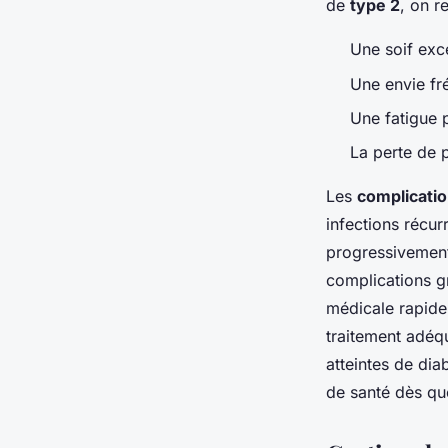
de
type 2
, on r
Une soif exce
Une envie fré
Une fatigue 
La perte de 
Les
complicati
infections récu
progressivement
complications gr
médicale rapide 
traitement adéqu
atteintes de dia
de santé dès qu