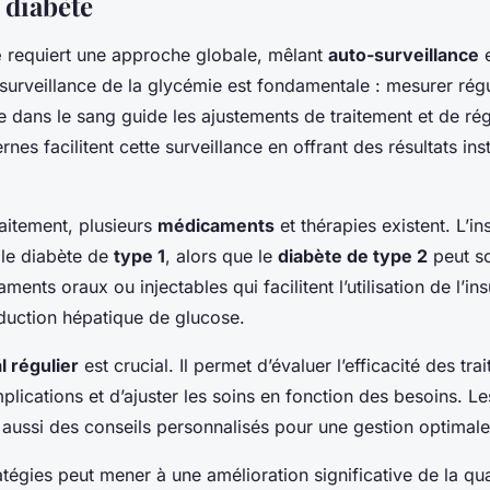
 diabète
e
requiert une approche globale, mêlant
auto-surveillance
e
surveillance de la glycémie est fondamentale : mesurer rég
e dans le sang guide les ajustements de traitement et de ré
rnes facilitent cette surveillance en offrant des résultats ins
aitement, plusieurs
médicaments
et thérapies existent. L’in
 le diabète de
type 1
, alors que le
diabète de type 2
peut so
ents oraux ou injectables qui facilitent l’utilisation de l’ins
oduction hépatique de glucose.
l régulier
est crucial. Il permet d’évaluer l’efficacité des tra
plications et d’ajuster les soins en fonction des besoins. L
 aussi des conseils personnalisés pour une gestion optimale
tégies peut mener à une amélioration significative de la qua