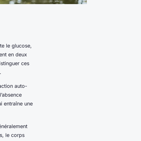
te le glucose,
ment en deux
istinguer ces
.
action auto-
 l’absence
ui entraîne une
généralement
s, le corps