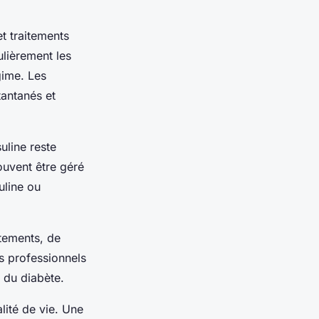
t traitements
ulièrement les
gime. Les
tantanés et
suline reste
uvent être géré
uline ou
itements, de
es professionnels
 du diabète.
lité de vie. Une