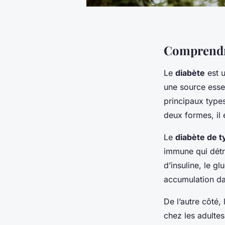
Comprendre
Le
diabète
est u
une source esse
principaux types
deux formes, il
Le
diabète de t
immune qui détru
d’insuline, le gl
accumulation da
De l’autre côté,
chez les adultes