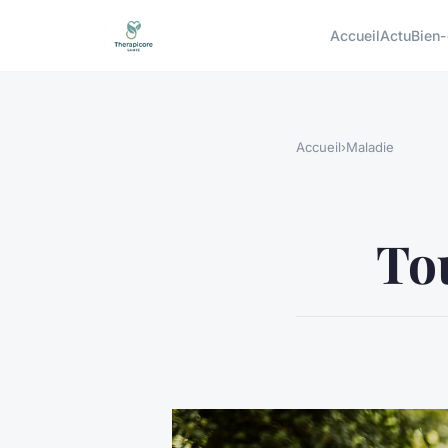
Accueil
Actu
Bien-
Accueil
›
Maladie
Tou