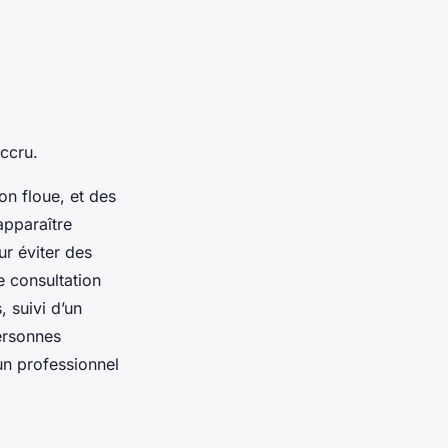
ccru.
on floue, et des
apparaître
ur éviter des
e consultation
, suivi d’un
personnes
un professionnel