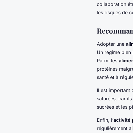
collaboration ét
les risques de c
Recommand
Adopter une
ali
Un régime bien p
Parmi les
alimen
protéines maigr
santé et à régul
Il est important 
saturées, car i
sucrées et les 
Enfin, l’
activité
régulièrement ai