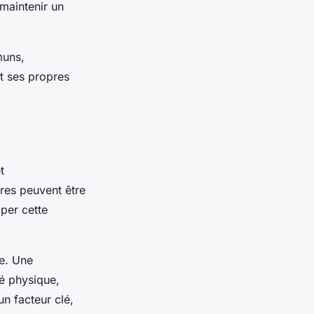
 maintenir un
muns,
t ses propres
t
res peuvent être
pper cette
e. Une
té physique,
n facteur clé,