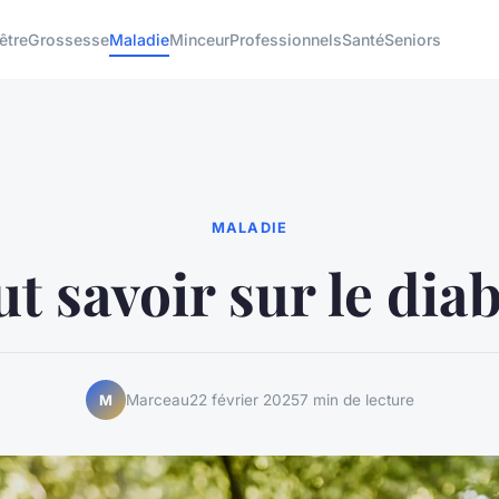
être
Grossesse
Maladie
Minceur
Professionnels
Santé
Seniors
MALADIE
t savoir sur le dia
Marceau
22 février 2025
7 min de lecture
M