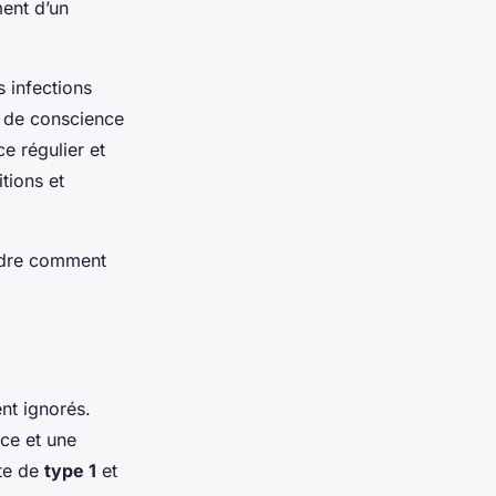
ment d’un
s infections
e de conscience
e régulier et
tions et
dre comment
nt ignorés.
ce et une
ète de
type 1
et