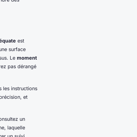
déquate
est
’une surface
ssus. Le
moment
erez pas dérangé
s les instructions
récision, et
Consultez un
e, laquelle
er un suivi