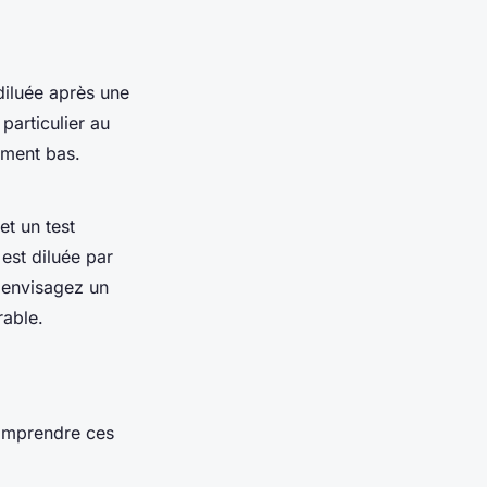
 diluée après une
particulier au
ement bas.
et un test
e est diluée par
, envisagez un
rable.
Comprendre ces