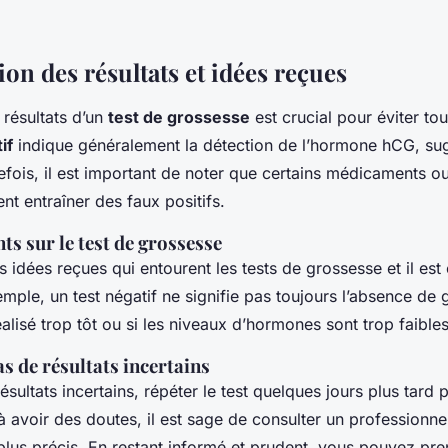
ion des résultats et idées reçues
résultats d’un
test de grossesse
est crucial pour éviter to
if
indique généralement la détection de l’hormone hCG, su
fois, il est important de noter que certains médicaments o
t entraîner des faux positifs.
s sur le test de grossesse
rs idées reçues qui entourent les tests de grossesse et il est 
emple, un test négatif ne signifie pas toujours l’absence de 
réalisé trop tôt ou si les niveaux d’hormones sont trop faibles
as de résultats incertains
sultats incertains, répéter le test quelques jours plus tard pe
 avoir des doutes, il est sage de consulter un professionn
 plus précis. En restant informé et prudent, vous pouvez pr