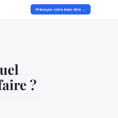
Prévoyez votre bien-être →
quel
aire ?