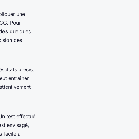
pliquer une
 hCG. Pour
ides
quelques
cision des
ésultats précis.
eut entraîner
e attentivement
Un test effectué
 est envisagé,
 facile à