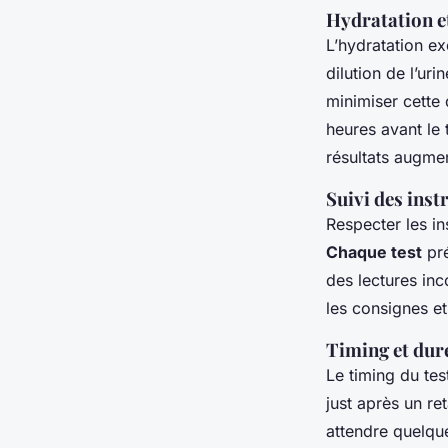
Hydratation et
L’hydratation ex
dilution de l’ur
minimiser cette d
heures avant le 
résultats augme
Suivi des inst
Respecter les in
Chaque test
pré
des lectures in
les consignes et
Timing et duré
Le timing du tes
just après un re
attendre quelque