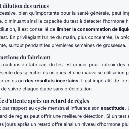
 dilution des urines
cessive, bien qu’importante pour la santé générale, peut im
ine, diminuant ainsi la capacité du test à détecter l’hormone
ilution, il est conseillé de
limiter la consommation de liqu
test. En privilégiant l’urine du matin, plus concentrée, la pré
nte, surtout pendant les premières semaines de grossesse.
ructions du fabricant
structions du fabricant du test est crucial pour obtenir des r
sente des spécificités uniques et une mauvaise utilisation p
correctes ou
des résultats incertains
. Il est impératif de lir
 de suivre chaque étape sans précipitation.
e d’attente après un retard de règles
t par rapport au cycle menstruel influence son
exactitude
. 
tard de règles peut offrir une meilleure détection. Si un test
s jours après un retard offre ainsi un niveau d’hormone plus