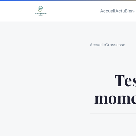
Accueil
Actu
Bien-
Accueil
›
Grossesse
Tes
momen