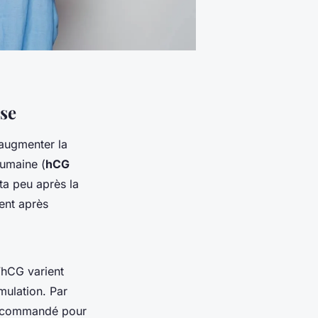
se
 augmenter la
umaine (
hCG
ta peu après la
tent après
’hCG varient
mulation. Par
 recommandé pour