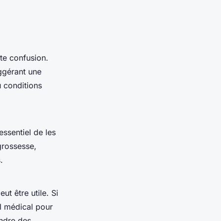
ute confusion.
ggérant une
u conditions
essentiel de les
grossesse,
.
ut être utile. Si
el médical pour
endre des