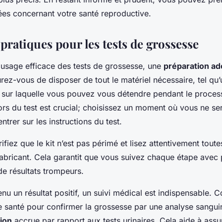
ées concernant votre santé reproductive.
pratiques pour les tests de grossesse
 usage efficace des tests de grossesse, une
préparation a
urez-vous de disposer de tout le matériel nécessaire, tel qu
e sur laquelle vous pouvez vous détendre pendant le proce
ors du test est crucial; choisissez un moment où vous ne s
trer sur les instructions du test.
rifiez que le kit n’est pas périmé et lisez attentivement toute
fabricant. Cela garantit que vous suivez chaque étape avec p
 de résultats trompeurs.
nu un résultat positif, un suivi médical est indispensable. 
e santé pour confirmer la grossesse par une analyse sanguin
ion
accrue par rapport aux tests urinaires. Cela aide à assur