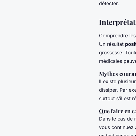
détecter.
Interprétat
Comprendre les 
Un résultat
posit
grossesse. Toute
médicales peuven
Mythes courant
Il existe plusieu
dissiper. Par ex
surtout s’il est 
Que faire en c
Dans le cas de ré
vous continuez à
un test sanguin