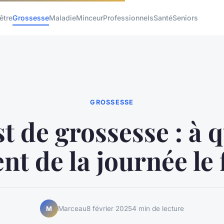
être
Grossesse
Maladie
Minceur
Professionnels
Santé
Seniors
GROSSESSE
t de grossesse : à 
t de la journée le f
Marceau
8 février 2025
4 min de lecture
M