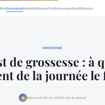
être
Grossesse
Maladie
Minceur
Professionnels
Santé
Seniors
GROSSESSE
t de grossesse : à 
t de la journée le f
Marceau
8 février 2025
4 min de lecture
M