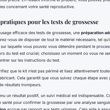
ées concernant votre santé reproductive.
pratiques pour les tests de grossesse
 usage efficace des tests de grossesse, une
préparation a
urez-vous de disposer de tout le matériel nécessaire, tel qu
e sur laquelle vous pouvez vous détendre pendant le proce
ors du test est crucial; choisissez un moment où vous ne s
trer sur les instructions du test.
rifiez que le kit n’est pas périmé et lisez attentivement toute
fabricant. Cela garantit que vous suivez chaque étape avec p
 de résultats trompeurs.
nu un résultat positif, un suivi médical est indispensable. 
e santé pour confirmer la grossesse par une analyse sanguin
ion
accrue par rapport aux tests urinaires. Cela aide à assur