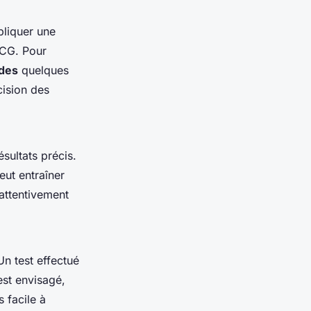
pliquer une
 hCG. Pour
ides
quelques
cision des
ésultats précis.
eut entraîner
e attentivement
Un test effectué
 est envisagé,
 facile à