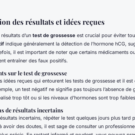
ion des résultats et idées reçues
résultats d’un
test de grossesse
est crucial pour éviter to
if
indique généralement la détection de l’hormone hCG, su
fois, il est important de noter que certains médicaments o
t entraîner des faux positifs.
s sur le test de grossesse
rs idées reçues qui entourent les tests de grossesse et il est 
emple, un test négatif ne signifie pas toujours l’absence de 
réalisé trop tôt ou si les niveaux d’hormones sont trop faibles
as de résultats incertains
sultats incertains, répéter le test quelques jours plus tard pe
 avoir des doutes, il est sage de consulter un professionn
 plus précis. En restant informé et prudent, vous pouvez pr