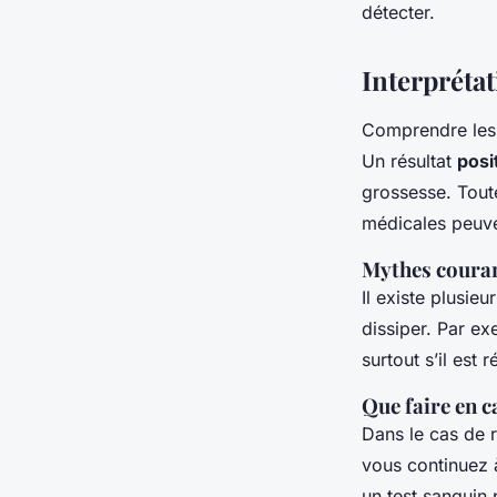
détecter.
Interprétat
Comprendre les 
Un résultat
posit
grossesse. Toute
médicales peuven
Mythes courant
Il existe plusieu
dissiper. Par ex
surtout s’il est 
Que faire en c
Dans le cas de ré
vous continuez à
un test sanguin