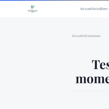
Accueil
Actu
Bien-
Accueil
›
Grossesse
Tes
momen