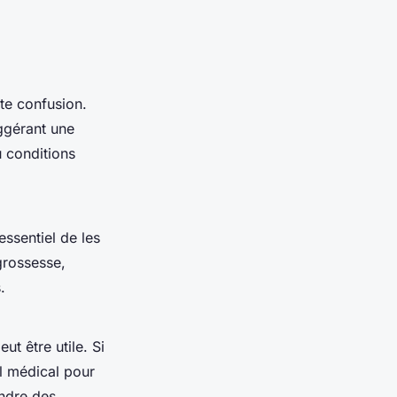
ute confusion.
ggérant une
u conditions
essentiel de les
grossesse,
.
ut être utile. Si
el médical pour
endre des