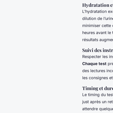
Hydratation et
L’hydratation ex
dilution de l’ur
minimiser cette d
heures avant le 
résultats augme
Suivi des inst
Respecter les in
Chaque test
pré
des lectures in
les consignes et
Timing et duré
Le timing du tes
just après un re
attendre quelque