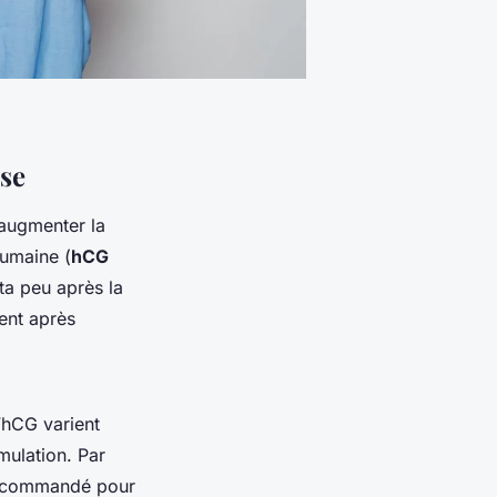
se
 augmenter la
umaine (
hCG
ta peu après la
tent après
’hCG varient
mulation. Par
 recommandé pour