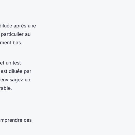
 diluée après une
particulier au
ement bas.
et un test
e est diluée par
, envisagez un
rable.
Comprendre ces