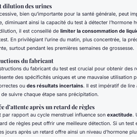
 dilution des urines
cessive, bien qu’importante pour la santé générale, peut im
ine, diminuant ainsi la capacité du test à détecter l’hormone
ilution, il est conseillé de
limiter la consommation de liqu
test. En privilégiant l’urine du matin, plus concentrée, la pré
nte, surtout pendant les premières semaines de grossesse.
ructions du fabricant
structions du fabricant du test est crucial pour obtenir des r
sente des spécificités uniques et une mauvaise utilisation p
correctes ou
des résultats incertains
. Il est impératif de lir
 de suivre chaque étape sans précipitation.
e d’attente après un retard de règles
t par rapport au cycle menstruel influence son
exactitude
. 
tard de règles peut offrir une meilleure détection. Si un test
s jours après un retard offre ainsi un niveau d’hormone plus