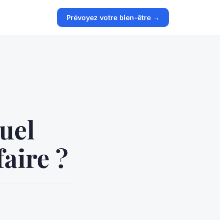
Prévoyez votre bien-être →
quel
aire ?